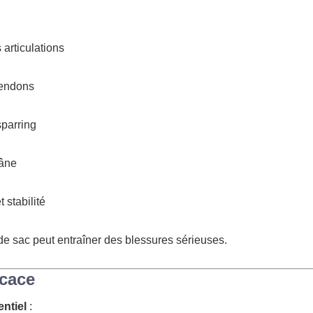
 articulations
 tendons
sparring
râne
 stabilité
 sac peut entraîner des blessures sérieuses.
icace
entiel
: