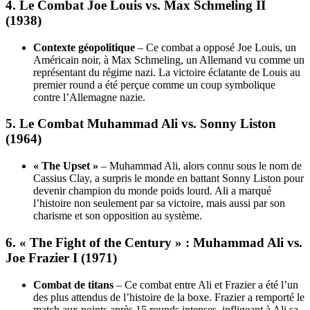
4.
Le Combat Joe Louis vs. Max Schmeling II
(1938)
Contexte géopolitique
– Ce combat a opposé Joe Louis, un
Américain noir, à Max Schmeling, un Allemand vu comme un
représentant du régime nazi. La victoire éclatante de Louis au
premier round a été perçue comme un coup symbolique
contre l’Allemagne nazie.
5.
Le Combat Muhammad Ali vs. Sonny Liston
(1964)
« The Upset »
– Muhammad Ali, alors connu sous le nom de
Cassius Clay, a surpris le monde en battant Sonny Liston pour
devenir champion du monde poids lourd. Ali a marqué
l’histoire non seulement par sa victoire, mais aussi par son
charisme et son opposition au système.
6.
« The Fight of the Century » : Muhammad Ali vs.
Joe Frazier I (1971)
Combat de titans
– Ce combat entre Ali et Frazier a été l’un
des plus attendus de l’histoire de la boxe. Frazier a remporté le
match aux points après 15 rounds intenses, infligeant à Ali sa