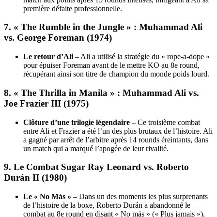
première défaite professionnelle.
7.
« The Rumble in the Jungle » : Muhammad Ali
vs. George Foreman (1974)
Le retour d’Ali
– Ali a utilisé la stratégie du « rope-a-dope »
pour épuiser Foreman avant de le mettre KO au 8e round,
récupérant ainsi son titre de champion du monde poids lourd.
8.
« The Thrilla in Manila » : Muhammad Ali vs.
Joe Frazier III (1975)
Clôture d’une trilogie légendaire
– Ce troisième combat
entre Ali et Frazier a été l’un des plus brutaux de l’histoire. Ali
a gagné par arrêt de l’arbitre après 14 rounds éreintants, dans
un match qui a marqué l’apogée de leur rivalité.
9.
Le Combat Sugar Ray Leonard vs. Roberto
Durán II (1980)
Le « No Más »
– Dans un des moments les plus surprenants
de l’histoire de la boxe, Roberto Durán a abandonné le
combat au 8e round en disant « No más » (« Plus jamais »),