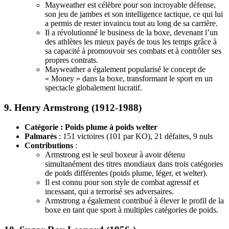
Mayweather est célèbre pour son incroyable défense,
son jeu de jambes et son intelligence tactique, ce qui lui
a permis de rester invaincu tout au long de sa carrière.
Il a révolutionné le business de la boxe, devenant l’un
des athlètes les mieux payés de tous les temps grâce à
sa capacité à promouvoir ses combats et à contrôler ses
propres contrats.
Mayweather a également popularisé le concept de
« Money » dans la boxe, transformant le sport en un
spectacle globalement lucratif.
9.
Henry Armstrong (1912-1988)
Catégorie : Poids plume à poids welter
Palmarès
: 151 victoires (101 par KO), 21 défaites, 9 nuls
Contributions
:
Armstrong est le seul boxeur à avoir détenu
simultanément des titres mondiaux dans trois catégories
de poids différentes (poids plume, léger, et welter).
Il est connu pour son style de combat agressif et
incessant, qui a terrorisé ses adversaires.
Armstrong a également contribué à élever le profil de la
boxe en tant que sport à multiples catégories de poids.